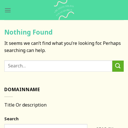
Skip
to
content
Nothing Found
It seems we can’t find what you’re looking for. Perhaps
searching can help.
DOMAINNAME
Title Or description
Search